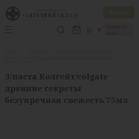
Каталог
Выберите
0
адрес
аптеки
Главная
Косметика
Средства ухода за полостью рта
З/паста Колгейт/colgate древние секреты безупречная
свежесть 75мл
З/паста Колгейт/colgate
древние секреты
безупречная свежесть 75мл