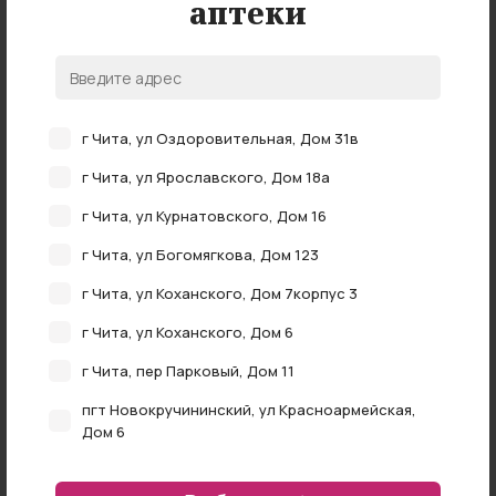
аптеки
Нет в наличии
FERMA Крем для рук "Шиповник" 100 мл
г Чита, ул Оздоровительная, Дом 31в
нет в наличии
г Чита, ул Ярославского, Дом 18а
г Чита, ул Курнатовского, Дом 16
г Чита, ул Богомягкова, Дом 123
г Чита, ул Коханского, Дом 7корпус 3
г Чита, ул Коханского, Дом 6
г Чита, пер Парковый, Дом 11
пгт Новокручининский, ул Красноармейская,
Дом 6
Нет в наличии
г Чита, ул Федора Гладкова, Дом 4
Horse force крем д/рук питательный с