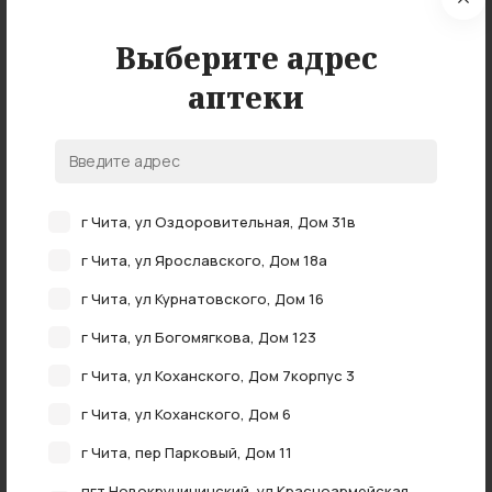
Выберите адрес
аптеки
г Чита, ул Оздоровительная, Дом 31в
Извините, запрашиваемая
г Чита, ул Ярославского, Дом 18а
г Чита, ул Курнатовского, Дом 16
страница не найдена
г Чита, ул Богомягкова, Дом 123
Возможно она была удалена или даже никогда не
г Чита, ул Коханского, Дом 7корпус 3
существовала
г Чита, ул Коханского, Дом 6
Чтобы найти нужную информацию, рекомендуем перейти на
главную страницу
г Чита, пер Парковый, Дом 11
пгт Новокручининский, ул Красноармейская,