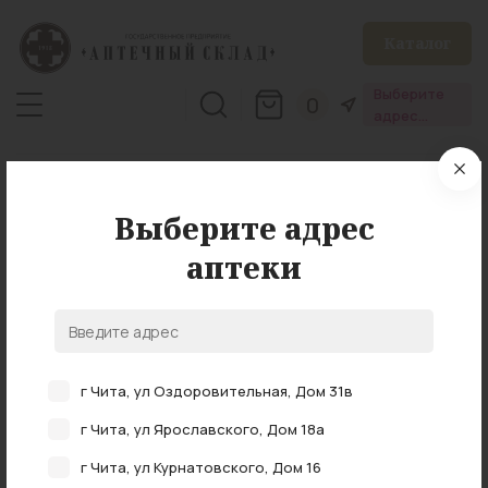
Каталог
Выберите
0
адрес
аптеки
Главная
Лекарственные средства
Аллергия
Лечение аллергии у детей
Выберите адрес
Лечение аллергии у детей
аптеки
По вашему запросу нет товаров!
г Чита, ул Оздоровительная, Дом 31в
г Чита, ул Ярославского, Дом 18а
г Чита, ул Курнатовского, Дом 16