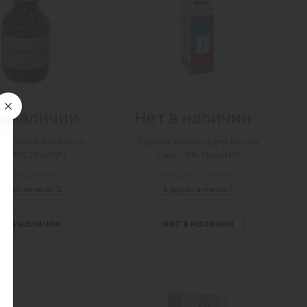
в наличии
Нет в наличии
 кислота р-р местн
Борная кислота р-р местн
рт 3% 25мл №1
спирт 3% 25мл №1
ичие в аптеке: 0
Наличие в аптеке: 0
других аптеках: 2
В других аптеках: 1
ет в наличии
нет в наличии