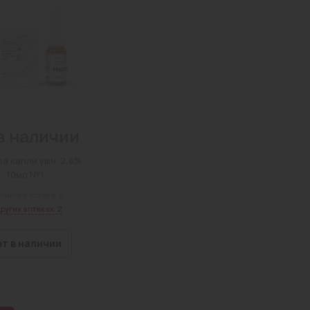
в наличии
а капли ушн. 2,6%
10мл №1
ичие в аптеке: 0
других аптеках: 2
ет в наличии