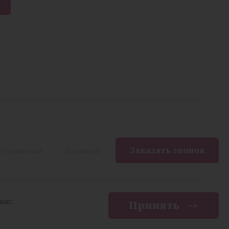
Заказать звонок
Cправочная
Приёмная
вас.
Принять
енциальности
Разработка сайта —