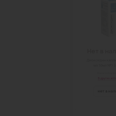
Нет в на
Диоксидин капли 
мл
Наличие в ап
В других апт
нет в на