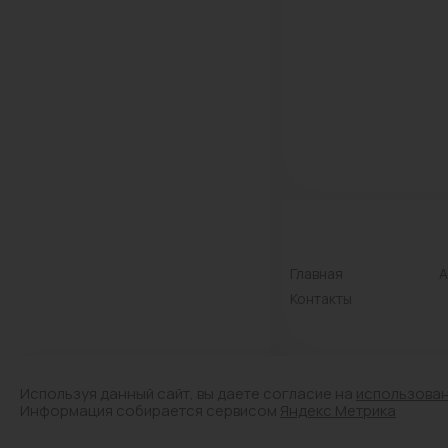
Главная
А
Контакты
Используя данный сайт, вы даете согласие на
использова
© Лицензия № Л042-01
Информация собирается сервисом
Яндекс Метрика
Аптечный склад. Все п