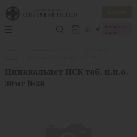
Каталог
Выберите
0
адрес
аптеки
Главная
Лекарственные средства
Новые средства
ЖНВЛС
Цинакальцет ПСК таб. п.п.о. 30мг №28
Цинакальцет ПСК таб. п.п.о.
30мг №28