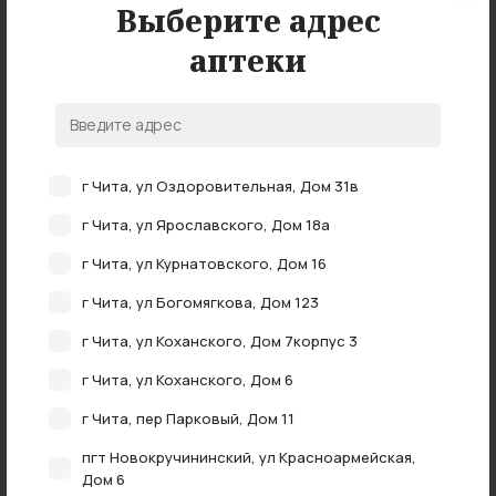
Выберите адрес
аптеки
Нет в наличии
г Чита, ул Оздоровительная, Дом 31в
Алмагель сусп. 43,6мг+15мг/мл 170мл №1
г Чита, ул Ярославского, Дом 18а
г Чита, ул Курнатовского, Дом 16
нет в наличии
г Чита, ул Богомягкова, Дом 123
г Чита, ул Коханского, Дом 7корпус 3
г Чита, ул Коханского, Дом 6
г Чита, пер Парковый, Дом 11
пгт Новокручининский, ул Красноармейская,
Дом 6