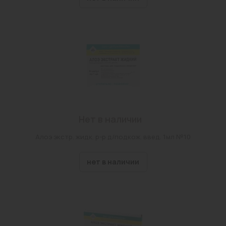
г Чита, ул Назара Губина, Дом 2, Строение 10
г. Чита, ул. Энергетиков, д. 18а
Забайкальский край, с. Маккавеево, ул. Бутина д
53 стр.1
г Чита, ул Гагарина, Дом 7а, Строение 1
г Чита, ул Весенняя, Владение 22
пгт Атамановка, ул Матюгина, Дом 129б
Нет в наличии
г Чита, ул Ленина, Дом 58, Помещение 10
Алоэ экстр. жидк. р-р д/подкож. введ. 1мл №10
с. Беклимишево, ул.Бурлова,д.100
нет в наличии
г Чита, ул Столярова, Дом 65