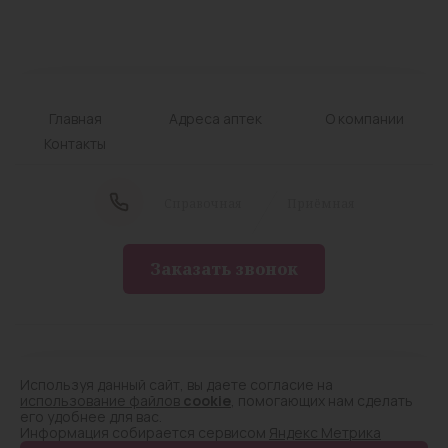
Главная
Адреса аптек
О компании
Контакты
Cправочная
Приёмная
Заказать звонок
© Лицензия № Л042-01124-75/00284309 от
05.08.2020
Используя данный сайт, вы даете согласие на
Аптечный склад. Все права защищены, 2025
использование файлов
cookie
, помогающих нам сделать
его удобнее для вас.
Политика конфиденциальности
Информация собирается сервисом
Яндекс Метрика