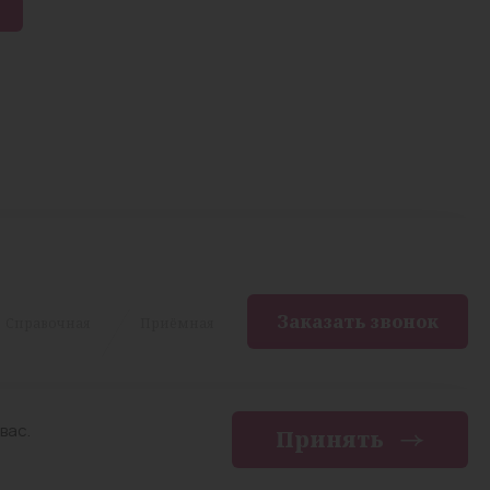
Заказать звонок
Cправочная
Приёмная
вас.
Принять
енциальности
Разработка сайта —