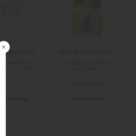
в наличии
Нет в наличии
рносики ершик д/
МД Курносики кружка
бутылочек и сосок (19545)
джунгли 200мл 17120
ичие в аптеке: 0
Наличие в аптеке: 0
других аптеках: 0
В других аптеках: 1
ет в наличии
нет в наличии