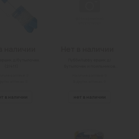
в наличии
Нет в наличии
ершик д/бутылочек
Лубби/lubby ершик д/
(2/411)
бутылочек и поильников
мягкий (16894)
ичие в аптеке: 0
Наличие в аптеке: 0
других аптеках: 0
В других аптеках: 0
ет в наличии
нет в наличии