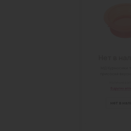
Нет в на
МД Курносики т
присоске вкус
5+мес
Наличие в ап
В других апт
нет в на