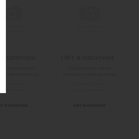
в наличии
Нет в наличии
рносики ложечка
МД Курносики набор:
увствительная д/
вилочка и ложечка 4+мес
кормления №2 (17420)
(17435)
ичие в аптеке: 0
Наличие в аптеке: 0
других аптеках: 0
В других аптеках: 0
ет в наличии
нет в наличии