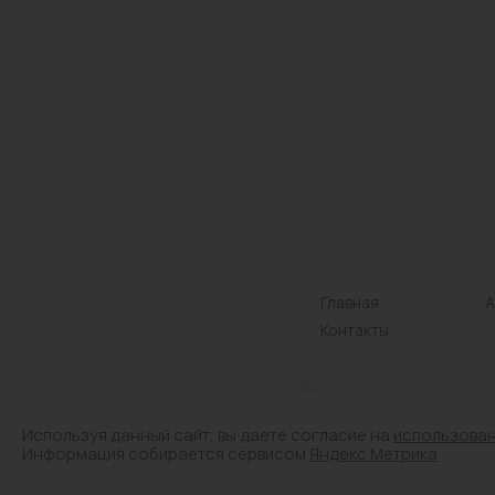
Главная
А
Контакты
Используя данный сайт, вы даете согласие на
использова
© Лицензия № Л042-01
Информация собирается сервисом
Яндекс Метрика
Аптечный склад. Все п