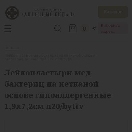
Каталог
Выберите
0
адрес
аптеки
Главная
Лейкопластыри мед бактериц на нетканой основе
гипоаллергенные 1,9х7,2см n20/bytiv
Лейкопластыри мед
бактериц на нетканой
основе гипоаллергенные
1,9х7,2см n20/bytiv