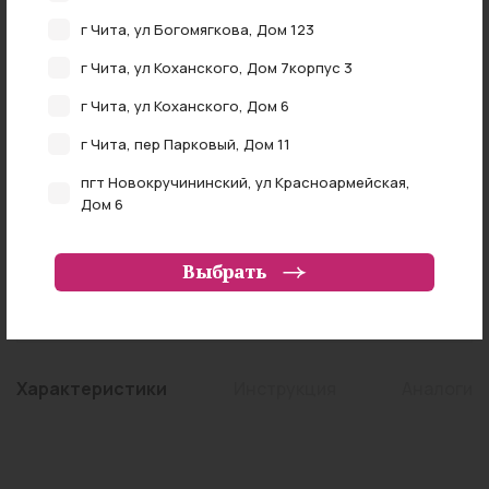
г Чита, ул Богомягкова, Дом 123
НАЛИЧИЕ В АПТЕКАХ
г Чита, ул Коханского, Дом 7корпус 3
0 аптеках
В наличии в
г Чита, ул Коханского, Дом 6
г Чита, пер Парковый, Дом 11
Примерно
пгт Новокручининский, ул Красноармейская,
NAN
₽
Дом 6
г Чита, ул Федора Гладкова, Дом 4
Выбрать
Самовывоз из аптеки
г Чита, ул Ленинградская, Дом 57
г Чита, ул Труда, Дом 20
Забайкальский край, Читинский район, село
Смоленка, переулок Лунный, земельный участок
Характеристики
Инструкция
Аналоги
81
г Чита, ул Журавлева, Дом 54
г Чита, ул Красной Звезды, Владение 70