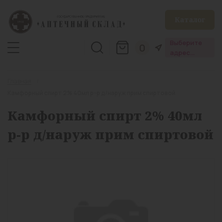
Каталог
Выберите
0
адрес
аптеки
Главная
Камфорный спирт 2% 40мл р-р д/наруж прим спиртовой
Камфорный спирт 2% 40мл
р-р д/наруж прим спиртовой