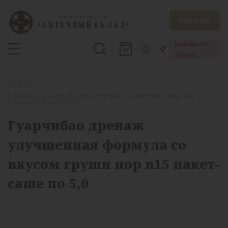
Каталог
Выберите
0
адрес
аптеки
Главная
Гуарчибао дренаж улучшенная формула со вкусом груши пор
n15 пакет-саше по 5,0
Гуарчибао дренаж
улучшенная формула со
вкусом груши пор n15 пакет-
саше по 5,0