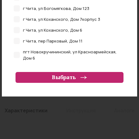
г Чита, ул Богомягкова, Дом 123
НАЛИЧИЕ В АПТЕКАХ
г Чита, ул Коханского, Дом 7корпус 3
0 аптеках
В наличии в
г Чита, ул Коханского, Дом 6
г Чита, пер Парковый, Дом 11
Примерно
пгт Новокручининский, ул Красноармейская,
NAN
₽
Дом 6
г Чита, ул Федора Гладкова, Дом 4
Выбрать
Самовывоз из аптеки
г Чита, ул Ленинградская, Дом 57
г Чита, ул Труда, Дом 20
Забайкальский край, Читинский район, село
Смоленка, переулок Лунный, земельный участок
Характеристики
Инструкция
Аналоги
81
г Чита, ул Журавлева, Дом 54
г Чита, ул Красной Звезды, Владение 70