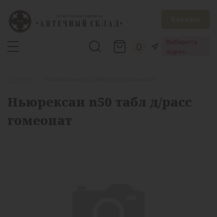
Каталог
Выберите
0
адрес
аптеки
Главная
Ньюрексан n50 табл д/расс гомеопат
Ньюрексан n50 табл д/расс
гомеопат