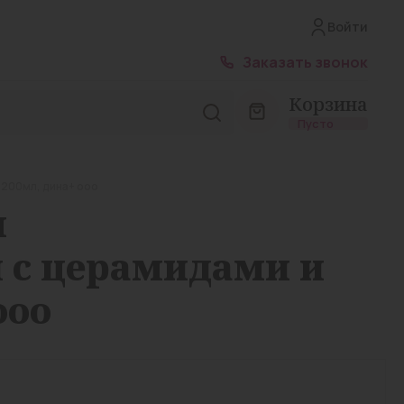
Войти
Заказать звонок
Корзина
Пусто
200мл, дина+ ооо
Лирика капс. 300мг №14
м
 с церамидами и
ооо