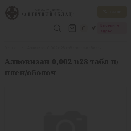
Каталог
Выберите
0
адрес
аптеки
Главная
Алвовизан 0,002 n28 табл п/плен/оболоч
Алвовизан 0,002 n28 табл п/
плен/оболоч