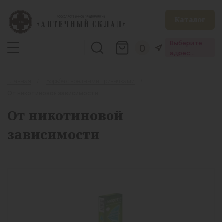
Каталог
Выберите
0
адрес
аптеки
Главная
Борьба с вредными привычками
От никотиновой зависимости
От никотиновой
зависимости