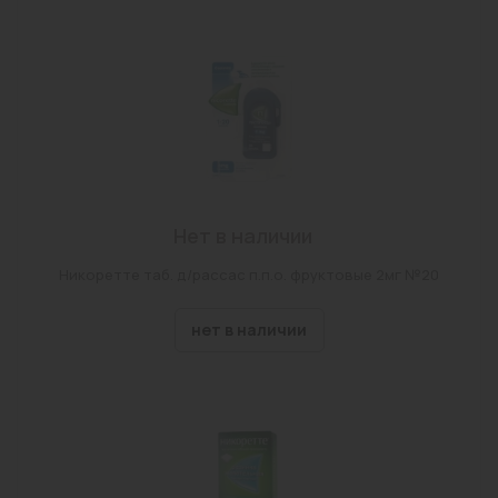
г Чита, ул Назара Губина, Дом 2, Строение 10
г. Чита, ул. Энергетиков, д. 18а
Забайкальский край, с. Маккавеево, ул. Бутина д
53 стр.1
г Чита, ул Гагарина, Дом 7а, Строение 1
г Чита, ул Весенняя, Владение 22
Нет в наличии
пгт Атамановка, ул Матюгина, Дом 129б
Никоретте таб. д/рассас п.п.о. фруктовые 2мг №20
г Чита, ул Ленина, Дом 58, Помещение 10
с. Беклимишево, ул.Бурлова,д.100
нет в наличии
г Чита, ул Столярова, Дом 65