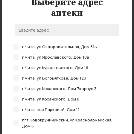
Выберите адрес
аптеки
Нет в наличии
г Чита, ул Оздоровительная, Дом 31в
Никоретте спрей д/слизистой оболочки полости
рта дозированный фруктово-мятный 1мг/доза
г Чита, ул Ярославского, Дом 18а
150доз №2
нет в наличии
г Чита, ул Курнатовского, Дом 16
г Чита, ул Богомягкова, Дом 123
г Чита, ул Коханского, Дом 7корпус 3
г Чита, ул Коханского, Дом 6
г Чита, пер Парковый, Дом 11
пгт Новокручининский, ул Красноармейская,
Дом 6