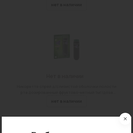
нет в наличии
Нет в наличии
Никоретте спрей д/слизистой оболочки полости
рта дозированный фруктово-мятный 1мг/доза
150доз №1
нет в наличии