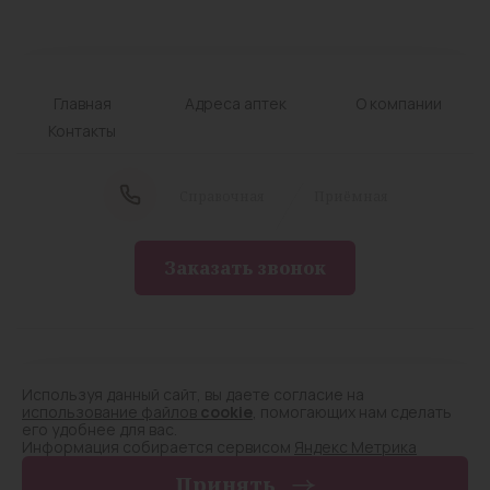
Главная
Адреса аптек
О компании
Контакты
Cправочная
Приёмная
Заказать звонок
© Лицензия № Л042-01124-75/00284309 от
05.08.2020
Используя данный сайт, вы даете согласие на
Аптечный склад. Все права защищены, 2025
использование файлов
cookie
, помогающих нам сделать
его удобнее для вас.
Политика конфиденциальности
Информация собирается сервисом
Яндекс Метрика
Принять
Разработка сайта —