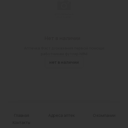
г Чита, ул Столярова, Дом 65
Нет в наличии
Аптечка Фэст д/оказания первой помощи
работникам футляр N8М
нет в наличии
Главная
Адреса аптек
О компании
Контакты