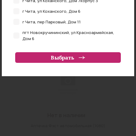
г Чита, ул Коханского, Дом 7корпус 3
г Чита, ул Коханского, Дом 6
Нет в наличии
г Чита, пер Парковый, Дом 11
Аптечка первой помощи работникам футляр-сумка
пгт Новокручининский, ул Красноармейская,
(2371)
Дом 6
нет в наличии
г Чита, ул Федора Гладкова, Дом 4
Выбрать
г Чита, ул Ленинградская, Дом 57
г Чита, ул Труда, Дом 20
Забайкальский край, Читинский район, село
Смоленка, переулок Лунный, земельный участок
81
г Чита, ул Журавлева, Дом 54
Нет в наличии
г Чита, ул Красной Звезды, Владение 70
г Чита, ул Чкалова, Дом 149
Аптечка Фэст автомобильная (1080)
г Чита, ул Амурская, Дом 97