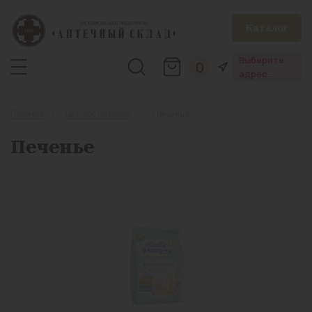
Каталог
Выберите
0
адрес
аптеки
Главная
Детское питание
Печенье
Печенье