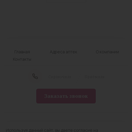
Главная
Адреса аптек
О компании
Контакты
Cправочная
Приёмная
Заказать звонок
© Лицензия № Л042-01124-75/00284309 от
05.08.2020
Используя данный сайт, вы даете согласие на