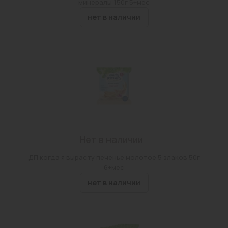
минералы 150г 5+мес
г. Чита, мкр. Геофизический, д. 24
нет в наличии
г Чита, ул Назара Губина, Дом 2, Строение 10
г. Чита, ул. Энергетиков, д. 18а
Забайкальский край, с. Маккавеево, ул. Бутина д
53 стр.1
г Чита, ул Гагарина, Дом 7а, Строение 1
г Чита, ул Весенняя, Владение 22
пгт Атамановка, ул Матюгина, Дом 129б
Нет в наличии
г Чита, ул Ленина, Дом 58, Помещение 10
ДП когда я вырасту печенье молотое 5 злаков 50г
с. Беклимишево, ул.Бурлова,д.100
6+мес
нет в наличии
г Чита, ул Столярова, Дом 65