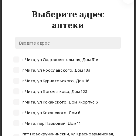
Выберите адрес
аптеки
Нет в наличии
г Чита, ул Оздоровительная, Дом 31в
ДП когда я вырасту печенье железо-витамины-
г Чита, ул Ярославского, Дом 18а
минералы 150г 5+мес
г Чита, ул Курнатовского, Дом 16
нет в наличии
г Чита, ул Богомягкова, Дом 123
г Чита, ул Коханского, Дом 7корпус 3
г Чита, ул Коханского, Дом 6
г Чита, пер Парковый, Дом 11
пгт Новокручининский, ул Красноармейская,