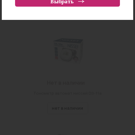
Выбрать
г Чита, ул Ленинградская, Дом 57
нет в наличии
г Чита, ул Труда, Дом 20
Забайкальский край, Читинский район, село
Смоленка, переулок Лунный, земельный участок
81
г Чита, ул Журавлева, Дом 54
г Чита, ул Красной Звезды, Владение 70
г Чита, ул Чкалова, Дом 149
г Чита, ул Амурская, Дом 97
Нет в наличии
г Чита, ул Звездная, Дом 13
Тонометр автомат ниссей DS-11a
г Чита, ул Шилова, Дом 18
нет в наличии
г Чита, ул Виля Липатова, Дом 22
г. Чита, мкр. Геофизический, д. 24
г Чита, ул Назара Губина, Дом 2, Строение 10