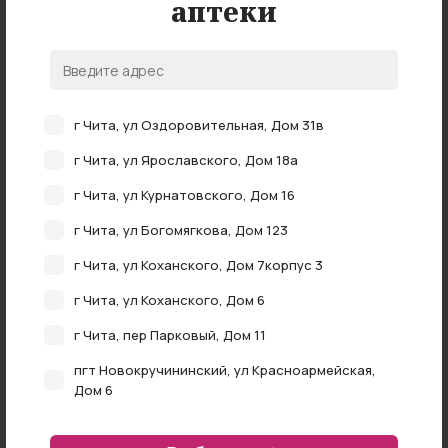
аптеки
Нет в наличии
Тонометр автомат Би-велл PRO-33 манжета M 22-
г Чита, ул Оздоровительная, Дом 31в
32см
нет в наличии
г Чита, ул Ярославского, Дом 18а
г Чита, ул Курнатовского, Дом 16
г Чита, ул Богомягкова, Дом 123
г Чита, ул Коханского, Дом 7корпус 3
г Чита, ул Коханского, Дом 6
г Чита, пер Парковый, Дом 11
пгт Новокручининский, ул Красноармейская,
Дом 6
Нет в наличии
г Чита, ул Федора Гладкова, Дом 4
Тонометр автомат ниссей DS-11