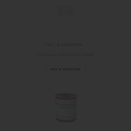
г. Чита, ул. Энергетиков, д. 18а
Забайкальский край, с. Маккавеево, ул. Бутина д
53 стр.1
г Чита, ул Гагарина, Дом 7а, Строение 1
Нет в наличии
г Чита, ул Весенняя, Владение 22
пгт Атамановка, ул Матюгина, Дом 129б
Пластырь 4х500см (катушка)
г Чита, ул Ленина, Дом 58, Помещение 10
нет в наличии
с. Беклимишево, ул.Бурлова,д.100
г Чита, ул Столярова, Дом 65