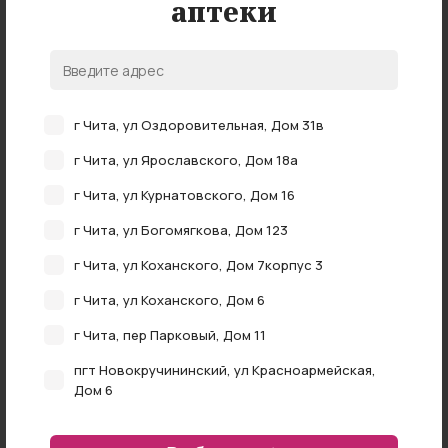
аптеки
Нет в наличии
Лейкопластырь Лейко/Leiko фиксир медицинский
г Чита, ул Оздоровительная, Дом 31в
3х500см
нет в наличии
г Чита, ул Ярославского, Дом 18а
г Чита, ул Курнатовского, Дом 16
г Чита, ул Богомягкова, Дом 123
г Чита, ул Коханского, Дом 7корпус 3
г Чита, ул Коханского, Дом 6
г Чита, пер Парковый, Дом 11
пгт Новокручининский, ул Красноармейская,
Дом 6
Нет в наличии
г Чита, ул Федора Гладкова, Дом 4
Лента кинезиологическая sfm-plaster хлопковая