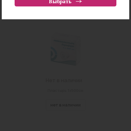
Выбрать
основа 2,5х500см рулон №1 (черный)
г Чита, ул Ленинградская, Дом 57
нет в наличии
г Чита, ул Труда, Дом 20
Забайкальский край, Читинский район, село
Смоленка, переулок Лунный, земельный участок
81
г Чита, ул Журавлева, Дом 54
г Чита, ул Красной Звезды, Владение 70
г Чита, ул Чкалова, Дом 149
г Чита, ул Амурская, Дом 97
Нет в наличии
г Чита, ул Звездная, Дом 13
Пластырь 1х500см
г Чита, ул Шилова, Дом 18
нет в наличии
г Чита, ул Виля Липатова, Дом 22
г. Чита, мкр. Геофизический, д. 24
г Чита, ул Назара Губина, Дом 2, Строение 10