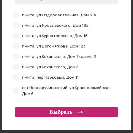
г Чита, ул Оздоровительная, Дом 31в
Нет в наличии
г Чита, ул Ярославского, Дом 18а
Вакцина клещевого энцефалита Энцевир сусп. в/м
0,5мл/доза 0,5мл №10
г Чита, ул Курнатовского, Дом 16
нет в наличии
г Чита, ул Богомягкова, Дом 123
г Чита, ул Коханского, Дом 7корпус 3
г Чита, ул Коханского, Дом 6
г Чита, пер Парковый, Дом 11
пгт Новокручининский, ул Красноармейская,
Дом 6
Главная
Адреса аптек
О компании
г Чита, ул Федора Гладкова, Дом 4
Контакты
Выбрать
г Чита, ул Ленинградская, Дом 57
Cправочная
Приёмная
г Чита, ул Труда, Дом 20