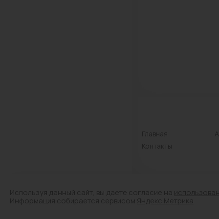
Главная
А
Контакты
Используя данный сайт, вы даете согласие на
использова
© Лицензия № Л042-01
Информация собирается сервисом
Яндекс Метрика
Аптечный склад. Все п