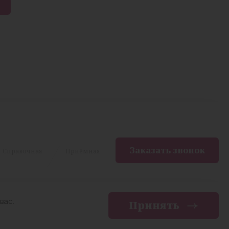
Заказать звонок
Cправочная
Приёмная
вас.
Принять
енциальности
Разработка сайта —