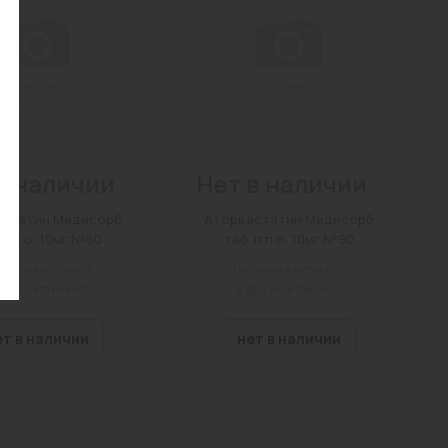
в наличии
Нет в наличии
астатин Медисорб
Аторвастатин Медисорб
 п.п.о. 10мг №60
таб. п.п.о. 10мг №90
ичие в аптеке: 0
Наличие в аптеке: 0
других аптеках: 0
В других аптеках: 0
ет в наличии
нет в наличии