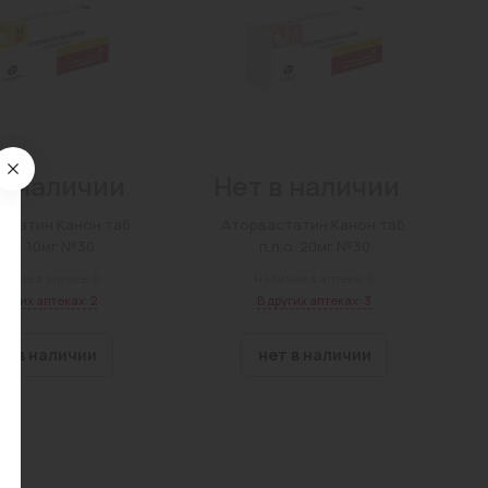
в наличии
Нет в наличии
статин Канон таб.
Аторвастатин Канон таб.
.п.о. 10мг №30
п.п.о. 20мг №30
ичие в аптеке: 0
Наличие в аптеке: 0
других аптеках: 2
В других аптеках: 3
ет в наличии
нет в наличии