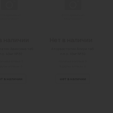
в наличии
Нет в наличии
атин Авексима таб.
Аторвастатин Алиум таб.
п.о. 40мг №30
п.п.о. 10мг №30
ичие в аптеке: 0
Наличие в аптеке: 0
других аптеках: 0
В других аптеках: 0
ет в наличии
нет в наличии