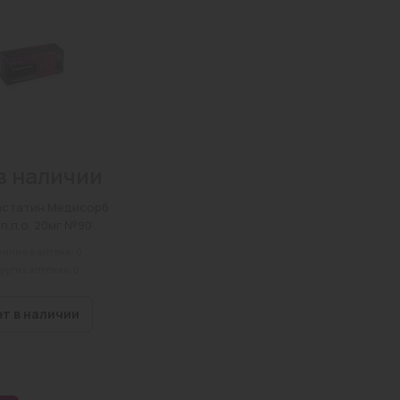
в наличии
астатин Медисорб
 п.п.о. 20мг №90
ичие в аптеке: 0
других аптеках: 0
ет в наличии