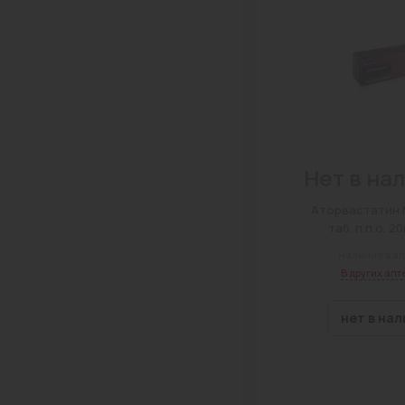
Нет в на
Аторвастатин
таб. п.п.о. 
Наличие в ап
В других апт
нет в на