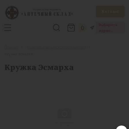
Каталог
Выберите
0
адрес
аптеки
Главная
Изделия медицинского назначения
Кружка Эсмарха
Кружка Эсмарха