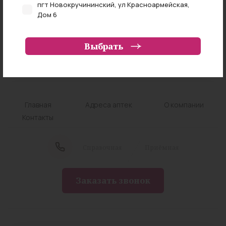
пгт Новокручининский, ул Красноармейская,
нет в наличии
Дом 6
г Чита, ул Федора Гладкова, Дом 4
Выбрать
г Чита, ул Ленинградская, Дом 57
г Чита, ул Труда, Дом 20
Забайкальский край, Читинский район, село
Смоленка, переулок Лунный, земельный участок
Главная
Адреса аптек
О компании
81
Контакты
г Чита, ул Журавлева, Дом 54
г Чита, ул Красной Звезды, Владение 70
Cправочная
Приёмная
г Чита, ул Чкалова, Дом 149
г Чита, ул Амурская, Дом 97
Заказать звонок
г Чита, ул Звездная, Дом 13
г Чита, ул Шилова, Дом 18