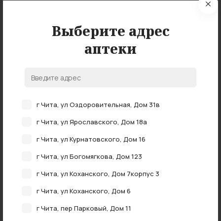
Выберите адрес
Нет в наличии
аптеки
Кружка Эсмарха 2 након д/ирригации 2л
нет в наличии
г Чита, ул Оздоровительная, Дом 31в
г Чита, ул Ярославского, Дом 18а
г Чита, ул Курнатовского, Дом 16
г Чита, ул Богомягкова, Дом 123
г Чита, ул Коханского, Дом 7корпус 3
Нет в наличии
г Чита, ул Коханского, Дом 6
Кружка Эсмарха резиновая кр-альфа N3 2л
г Чита, пер Парковый, Дом 11