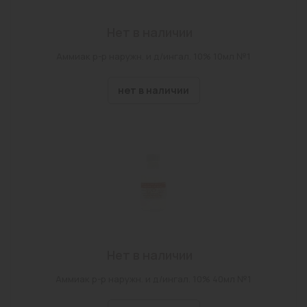
г Чита, ул Ленина, Дом 58, Помещение 10
Нет в наличии
с. Беклимишево, ул.Бурлова,д.100
Аммиак р-р наружн. и д/ингал. 10% 10мл №1
г Чита, ул Столярова, Дом 65
нет в наличии
Нет в наличии
Аммиак р-р наружн. и д/ингал. 10% 40мл №1