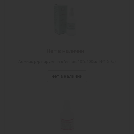
г Чита, ул Чкалова, Дом 149
г Чита, ул Амурская, Дом 97
г Чита, ул Звездная, Дом 13
г Чита, ул Шилова, Дом 18
г Чита, ул Виля Липатова, Дом 22
Нет в наличии
г. Чита, мкр. Геофизический, д. 24
Аммиак р-р наружн. и д/ингал. 10% 100мл №1 (п/э)
г Чита, ул Назара Губина, Дом 2, Строение 10
нет в наличии
г. Чита, ул. Энергетиков, д. 18а
Забайкальский край, с. Маккавеево, ул. Бутина д
53 стр.1
г Чита, ул Гагарина, Дом 7а, Строение 1
г Чита, ул Весенняя, Владение 22
пгт Атамановка, ул Матюгина, Дом 129б