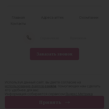
Главная
Адреса аптек
О компании
Контакты
Cправочная
Приёмная
Заказать звонок
© Лицензия № Л042-01124-75/00284309 от
05.08.2020
Используя данный сайт, вы даете согласие на
Аптечный склад. Все права защищены, 2025
использование файлов
cookie
, помогающих нам сделать
его удобнее для вас.
Политика конфиденциальности
Информация собирается сервисом
Яндекс Метрика
Принять
Разработка сайта —