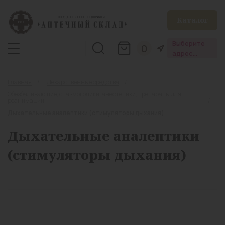
Каталог
Выберите
0
адрес
аптеки
Главная
Лекарственные средства
Обезбаливающие, спазмоголики, анестетики, препараты для
реанимации
Дыхательные аналептики (стимуляторы дыхания)
Дыхательные аналептики
(стимуляторы дыхания)