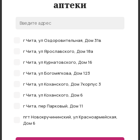
аптеки
г Чита, ул Оздоровительная, Дом 31в
Нет в наличии
г Чита, ул Ярославского, Дом 18а
Мочеприемник ножной Меридиан DW310075
комфорт 750мл
г Чита, ул Курнатовского, Дом 16
нет в наличии
г Чита, ул Богомягкова, Дом 123
г Чита, ул Коханского, Дом 7корпус 3
г Чита, ул Коханского, Дом 6
г Чита, пер Парковый, Дом 11
пгт Новокручининский, ул Красноармейская,
Дом 6
г Чита, ул Федора Гладкова, Дом 4