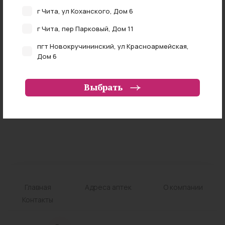
NAN
₽
г Чита, ул Коханского, Дом 6
г Чита, пер Парковый, Дом 11
пгт Новокручининский, ул Красноармейская,
Самовывоз из аптеки
Дом 6
г Чита, ул Федора Гладкова, Дом 4
Выбрать
г Чита, ул Ленинградская, Дом 57
Характеристики
Инструкция
Аналоги
г Чита, ул Труда, Дом 20
Забайкальский край, Читинский район, село
Смоленка, переулок Лунный, земельный участок
81
г Чита, ул Журавлева, Дом 54
г Чита, ул Красной Звезды, Владение 70
Главная
Адреса аптек
О компании
г Чита, ул Чкалова, Дом 149
Контакты
г Чита, ул Амурская, Дом 97