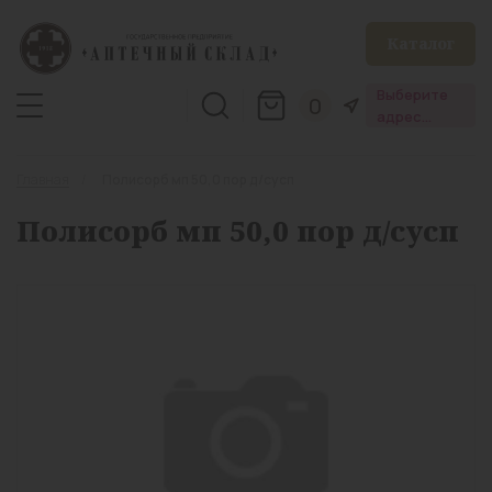
Каталог
Выберите
0
адрес
аптеки
Главная
Полисорб мп 50,0 пор д/сусп
Полисорб мп 50,0 пор д/сусп